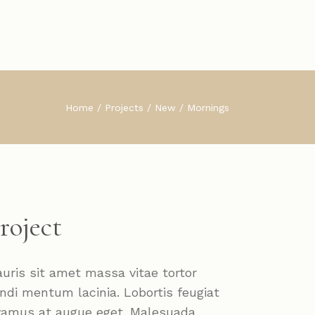
Home
Projects
New
Mornings
roject
uris sit amet massa vitae tortor
ndi mentum lacinia. Lobortis feugiat
vamus at augue eget. Malesuada