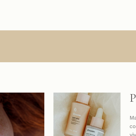
P
Ma
co
vi