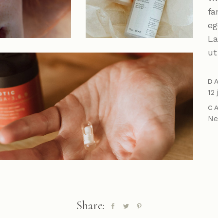
fa
eg
La
ut
D
12 
C
N
Share: