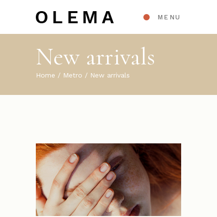
MENU
New arrivals
Home
Metro
New arrivals