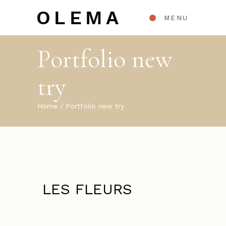
MENU
Portfolio new
try
Home
Portfolio new try
LES FLEURS