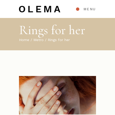
MENU
Rings for her
Home
Metro
Rings for her