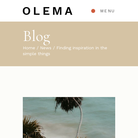
MENU
Blog
Home
News
Finding inspiration in the
simple things