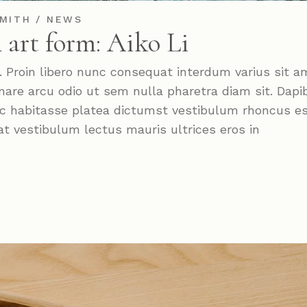
MITH
NEWS
 art form: Aiko Li
roin libero nunc consequat interdum varius sit a
nare arcu odio ut sem nulla pharetra diam sit. Dapi
Hac habitasse platea dictumst vestibulum rhoncus e
at vestibulum lectus mauris ultrices eros in