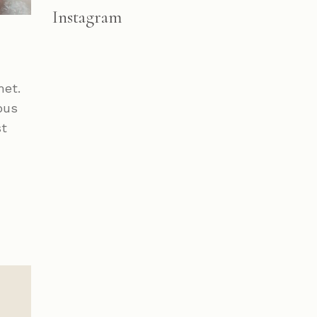
Instagram
met.
bus
st