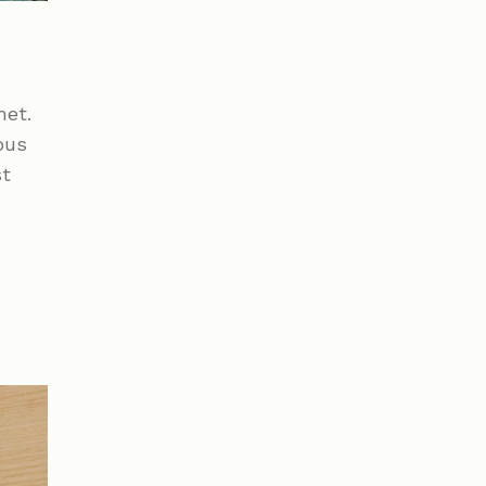
met.
bus
st