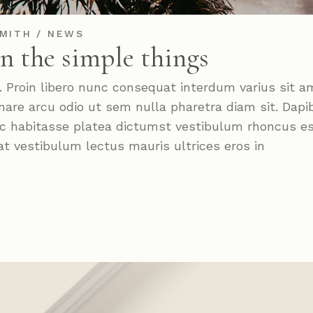
MITH
NEWS
in the simple things
roin libero nunc consequat interdum varius sit a
nare arcu odio ut sem nulla pharetra diam sit. Dapi
Hac habitasse platea dictumst vestibulum rhoncus e
at vestibulum lectus mauris ultrices eros in