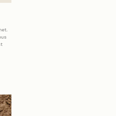
met.
bus
st