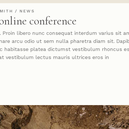
MITH
NEWS
online conference
roin libero nunc consequat interdum varius sit a
nare arcu odio ut sem nulla pharetra diam sit. Dapi
Hac habitasse platea dictumst vestibulum rhoncus e
at vestibulum lectus mauris ultrices eros in